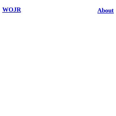
WOJR
About